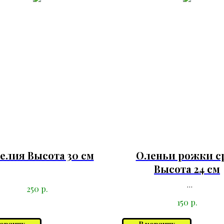
елия Высота 30 см
Оленьи рожки с
Высота 24 см
р.
250
р.
150