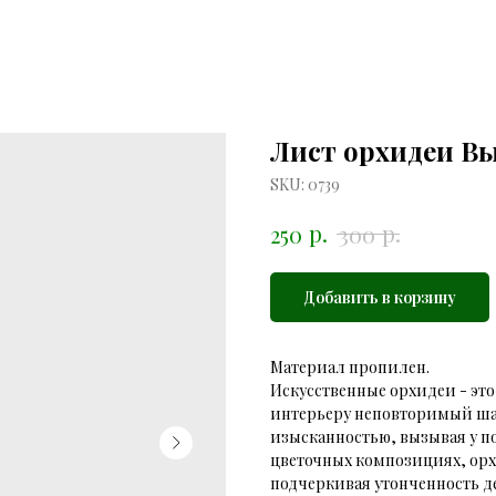
Лист орхидеи Вы
SKU:
0739
р.
р.
250
300
Добавить в корзину
Материал пропилен.
Искусственные орхидеи - это
интерьеру неповторимый шар
изысканностью, вызывая у п
цветочных композициях, орх
подчеркивая утонченность де