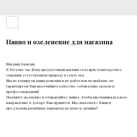
Панно и озеленение для магазина
Магазин Базилик
В Ростове-на-Дону продуктовый магазин стал ярче и интереснее,
сохранив естественную природу в стиле эко.
Мы не копируем наши решения и не работаем по шаблону, но
гарантируем Вам высочайшее качество, соблюдение сроков и
профессионализм!
Нажмите на кнопку и отправляйте заявку, чтобы мы понимали какое
направление в декоре Вам нравится. Мы свяжемся с Вами и
предложим различные варианты по цене и дизайну!