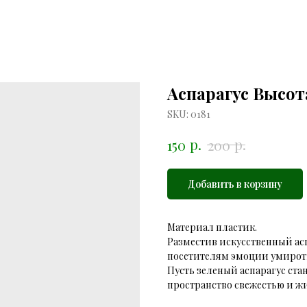
Аспарагус Высот
SKU:
0181
р.
р.
150
200
Добавить в корзину
Материал пластик.
Разместив искусственный ас
посетителям эмоции умиротв
Пусть зеленый аспарагус ста
пространство свежестью и ж