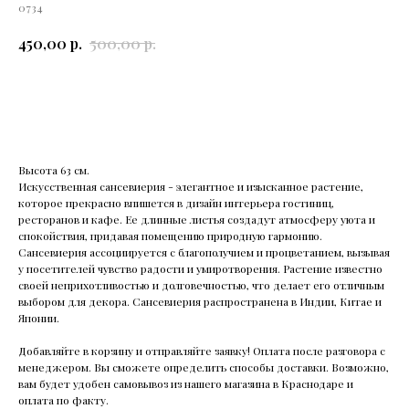
0734
р.
р.
450,00
500,00
Добавить в корзину
Высота 63 см.
Искусственная сансевиерия - элегантное и изысканное растение,
которое прекрасно впишется в дизайн интерьера гостиниц,
ресторанов и кафе. Ее длинные листья создадут атмосферу уюта и
спокойствия, придавая помещению природную гармонию.
Сансевиерия ассоциируется с благополучием и процветанием, вызывая
у посетителей чувство радости и умиротворения. Растение известно
своей неприхотливостью и долговечностью, что делает его отличным
выбором для декора. Сансевиерия распространена в Индии, Китае и
Японии.
Добавляйте в корзину и отправляйте заявку! Оплата после разговора с
менеджером. Вы сможете определить способы доставки. Возможно,
вам будет удобен самовывоз из нашего магазина в Краснодаре и
оплата по факту.