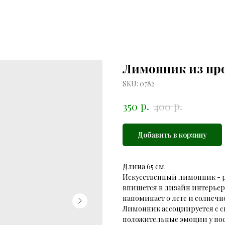
Лимонник из пр
SKU:
0782
р.
р.
350
400
Добавить в корзину
Длина 65 см.
Искусственный лимонник - р
впишется в дизайн интерьер
напоминает о лете и солнечн
Лимонник ассоциируется с с
положительные эмоции у пос