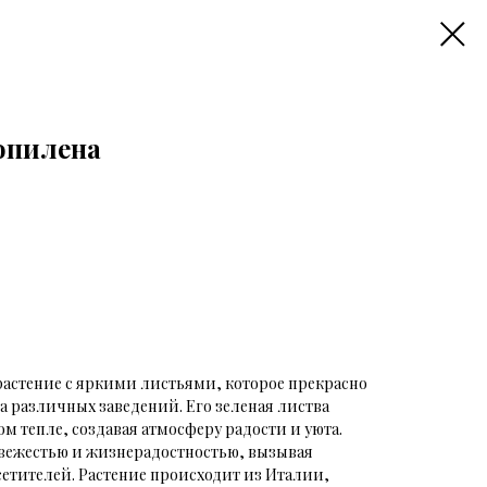
опилена
астение с яркими листьями, которое прекрасно
а различных заведений. Его зеленая листва
ом тепле, создавая атмосферу радости и уюта.
вежестью и жизнерадостностью, вызывая
етителей. Растение происходит из Италии,