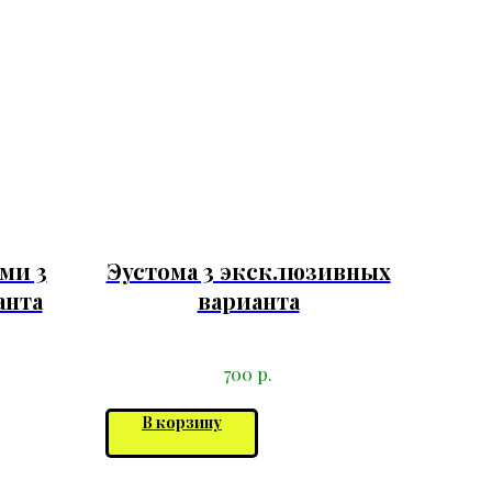
ами 3
Эустома 3 эксклюзивных
анта
варианта
р.
700
В корзину