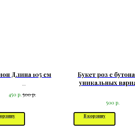
ион Длина 105 см
Букет роз с бутон
уникальных вари
р.
р.
450
500
р.
500
корзину
В корзину