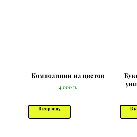
Композиции из цветов
Буке
уни
р.
4 000
В корзину
В 