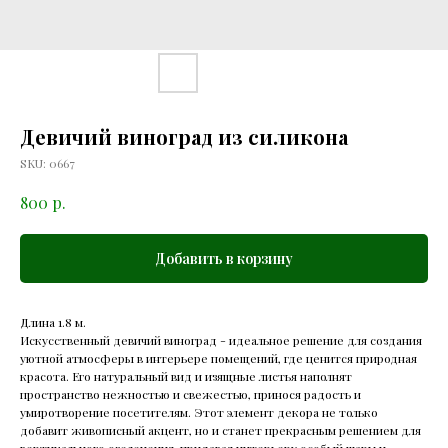
Девичий виноград из силикона
SKU:
0667
р.
800
Добавить в корзину
Длина 1.8 м.
Искусственный девичий виноград - идеальное решение для создания
уютной атмосферы в интерьере помещений, где ценится природная
красота. Его натуральный вид и изящные листья наполнят
пространство нежностью и свежестью, принося радость и
умиротворение посетителям. Этот элемент декора не только
добавит живописный акцент, но и станет прекрасным решением для