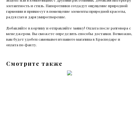
акцент или в композициях с другими растениями, добавляя интерьеру
элегантность и стиль. Папоротники создадут ощущение природной
гармонии и привнесут в помещение элементы природной красоты,
радуя глаз и даря умиротворение.
Добавляйте в корзину и отправляйте заявку! Оплата после разговора с
менеджером. Вы сможете определить способы доставки. Возможно,
вам будет удобен самовывоз из нашего магазина в Краснодаре и
оплата по факту.
Смотрите также