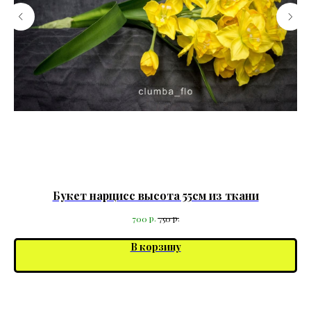
Букет нарцисс высота 55см из ткани
р.
р.
700
750
В корзину