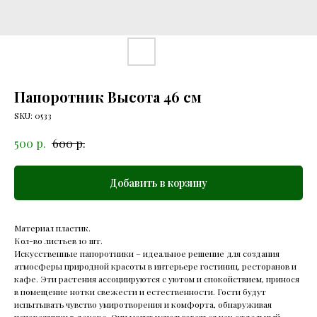
Папоротник Высота 46 см
SKU:
0533
р.
р.
500
600
Добавить в корзину
Материал пластик.
Кол-во листьев 10 шт.
Искусственные папоротники – идеальное решение для создания
атмосферы природной красоты в интерьере гостиниц, ресторанов и
кафе. Эти растения ассоциируются с уютом и спокойствием, принося
в помещение нотки свежести и естественности. Гости будут
испытывать чувство умиротворения и комфорта, обнаруживая