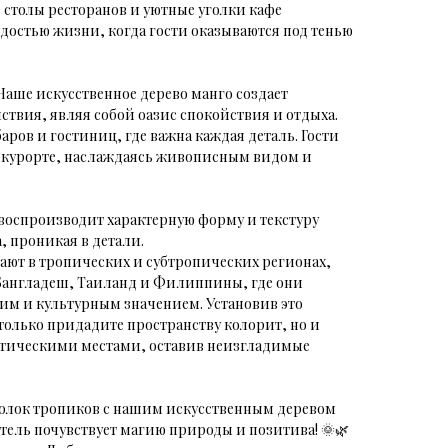
 столы ресторанов и уютные уголки кафе
достью жизни, когда гости оказываются под тенью
Наше искусственное дерево манго создает
ствия, являя собой оазис спокойствия и отдыха.
аров и гостиниц, где важна каждая деталь. Гости
на курорте, наслаждаясь живописным видом и
 воспроизводит характерную форму и текстуру
, проникая в детали.
ают в тропических и субтропических регионах,
 Бангладеш, Таиланд и Филиппины, где они
им и культурным значением. Установив это
 только придадите пространству колорит, но и
зотическими местами, оставив неизгладимые
олок тропиков с нашим искусственным деревом
тель почувствует магию природы и позитива! 🌞🌿