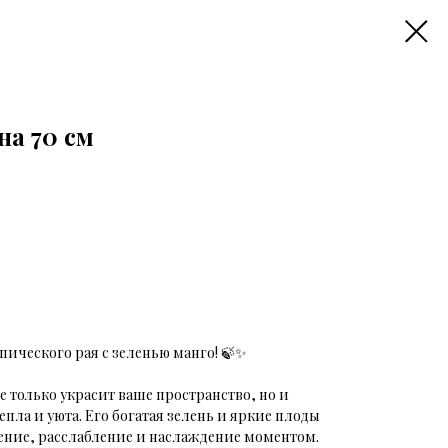
на 70 см
пического рая с зеленью манго! 🍃✨
е только украсит ваше пространство, но и
пла и уюта. Его богатая зелень и яркие плоды
ение, расслабление и наслаждение моментом.