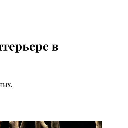
нтерьере в
ных,