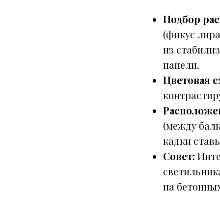
Подбор рас
(фикус лира
из стабили
панели.
Цветовая с
контрастир
Расположе
(между бал
кадки ставь
Совет:
Инте
светильник
на бетонных