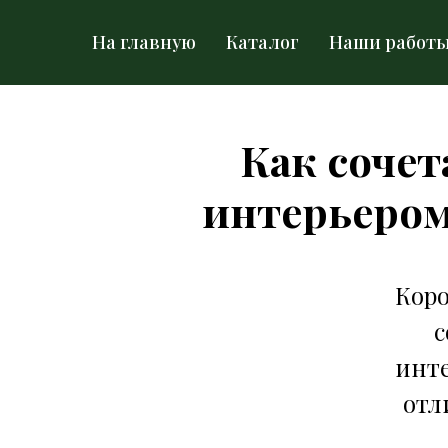
На главную
Каталог
Наши работ
Как сочет
интерьером
Коро
с
инте
отл