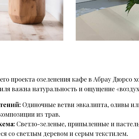
его проекта озеленения кафе в Абрау Дюрсо хо
тиля важна натуральность и ощущение «воздух
тений:
Одиночные ветви эвкалипта, оливы ил
композиции из трав.
хема:
Светло-зеленые, припыленные и пастель
ся со светлым деревом и серым текстилем.