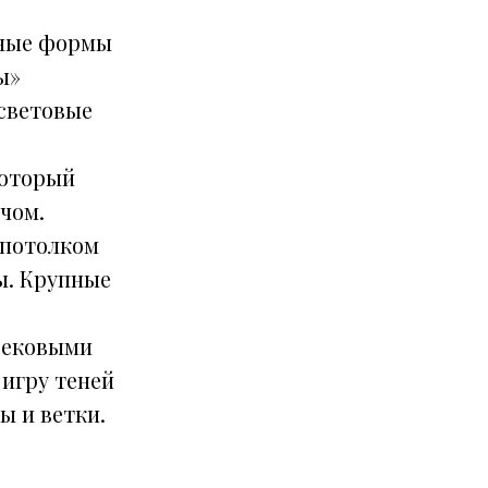
дные формы
ы»
световые
который
чом.
 потолком
ы. Крупные
рековыми
игру теней
ы и ветки.