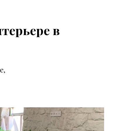
нтерьере в
е,