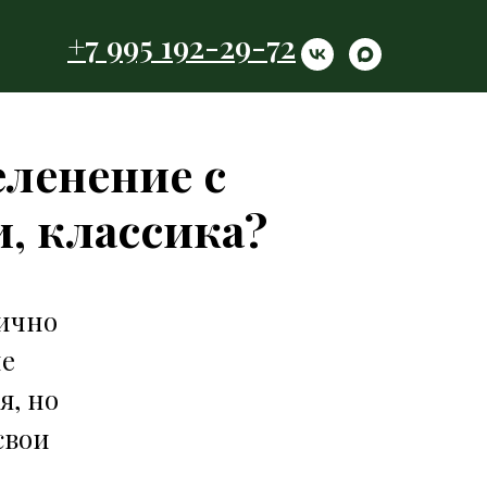
+7 995 192-29-72
еленение с
, классика?
лично
не
я, но
свои