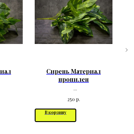
риал
Сирень Материал
пропилен
р.
250
В корзину