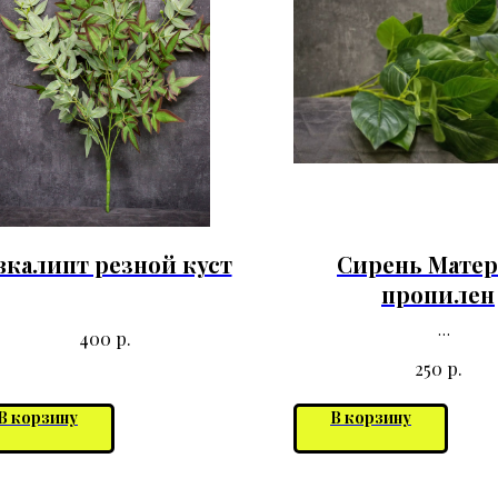
вкалипт резной куст
Сирень Мате
пропилен
р.
400
р.
250
В корзину
В корзину