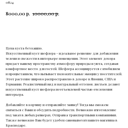
0824
р.
р.
8000,00
10000,00
Добавить в корзину
Цена куста без кашпо.
Искусственный куст шефлера - идеальное решение для добавления
зелени и свежести в интерьере помещения. Этот элемент декора
придаст вашему пространству атмосферу природы и уюта, создавая
комфортное место для гостей. Шефлера ассоциируется с изобилием
и процветанием, что вызывает положительные эмоции у посетителей.
Этот растение широко распространено в декоре в Японии, США и
Германии. Реалистичный вид и натуральный оттенок листьев делают
искусственный куст шефлера неотъемлемой частью озеленения
интерьера.
Добавляйте в корзину и отправляйте заявку! Тогда мы сможем
связаться с Вами и обсудить подробности. Возможно изготовление
под заказ в любых размерах. Отправка транспортными компаниями.
Также возможно Вам будет удобен самовывоз из нашего магазина в
Краснодаре.