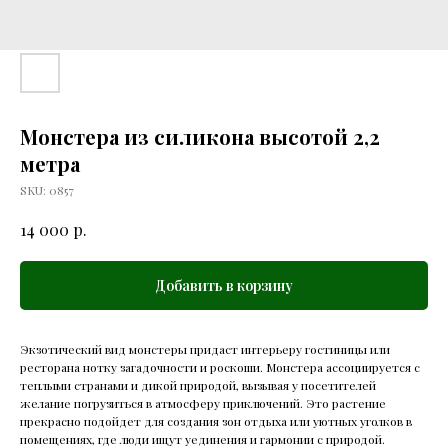
Монстера из силикона высотой 2,2
метра
SKU:
0857
р.
14 000
Добавить в корзину
Экзотический вид монстеры придаст интерьеру гостиницы или
ресторана нотку загадочности и роскоши. Монстера ассоциируется с
теплыми странами и дикой природой, вызывая у посетителей
желание погрузиться в атмосферу приключений. Это растение
прекрасно подойдет для создания зон отдыха или уютных уголков в
помещениях, где люди ищут уединения и гармонии с природой.