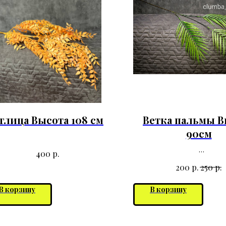
глица Высота 108 см
Ветка пальмы В
90см
р.
400
р.
р.
200
250
В корзину
В корзину