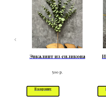
 90 см
Эвкалипт из силикона
И
р.
500
В корзину